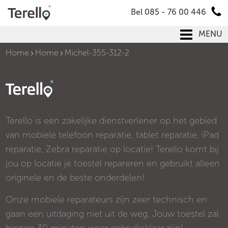
Bel 085 - 76 00 446
MENU
Home
Home
Michel-355-312-2
Terello is een zakelijke dienstverlener op het gebied
van mobiele telefoon reparatie, tablet reparatie, iPad
reparatie, Zebra reparatie op locatie! Terello komt bij
jou op locatie je toestel repareren en gebruikt alleen
originele en de beste onderdelen!
Onze mobiele reparateurs zijn zeer technisch en
gaan een uitdaging niet uit de weg. Jouw toestel zal