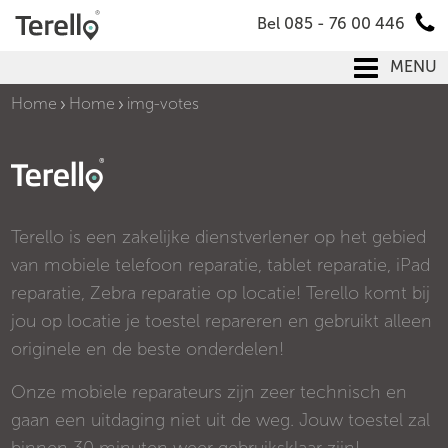
Bel 085 - 76 00 446
MENU
Home
Home
img-votes
Terello is een zakelijke dienstverlener op het gebied
van mobiele telefoon reparatie, tablet reparatie, iPad
reparatie, Zebra reparatie op locatie! Terello komt bij
jou op locatie je toestel repareren en gebruikt alleen
originele en de beste onderdelen!
Onze mobiele reparateurs zijn zeer technisch en
gaan een uitdaging niet uit de weg. Jouw toestel zal