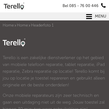
Bel 085 - 76 00 446
MENU
Home
Home
Headerfoto 1
Terello is een zakelijke dienstverlener op het gebied
van mobiele telefoon reparatie, tablet reparatie, iPad
reparatie, Zebra reparatie op locatie! Terello komt bij
jou op locatie je toestel repareren en gebruikt alleen
originele en de beste onderdelen!
Onze mobiele reparateurs zijn zeer technisch en
gaan een uitdaging niet uit de weg. Jouw toestel zal