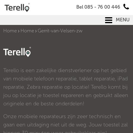
Bel 085 - 76 00 446
MENU
Home
Home
Gerrit-van-Velsen-zw
Terello is een zakelijke dienstverlener op het gebied
van mobiele telefoon reparatie, tablet reparatie, iPad
reparatie, Zebra reparatie op locatie! Terello komt bij
jou op locatie je toestel repareren en gebruikt alleen
originele en de beste onderdelen!
Onze mobiele reparateurs zijn zeer technisch en
gaan een uitdaging niet uit de weg. Jouw toestel zal