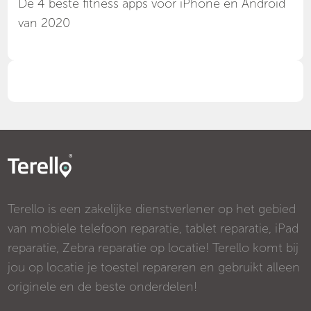
Dé 4 beste fitness apps voor iPhone en Android
van 2020
Terello is een zakelijke dienstverlener op het gebied
van mobiele telefoon reparatie, tablet reparatie, iPad
reparatie, Zebra reparatie op locatie! Terello komt bij
jou op locatie je toestel repareren en gebruikt alleen
originele en de beste onderdelen!