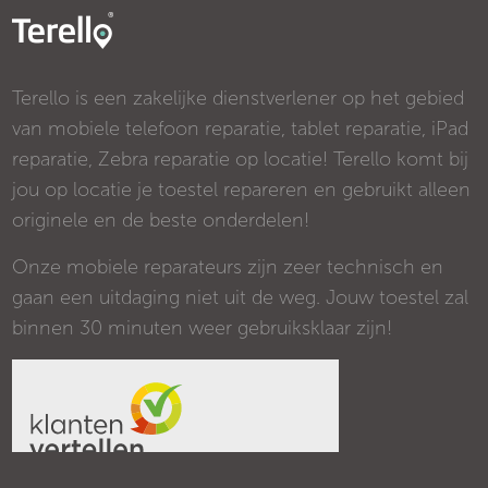
Terello is een zakelijke dienstverlener op het gebied
van mobiele telefoon reparatie, tablet reparatie, iPad
reparatie, Zebra reparatie op locatie! Terello komt bij
jou op locatie je toestel repareren en gebruikt alleen
originele en de beste onderdelen!
Onze mobiele reparateurs zijn zeer technisch en
gaan een uitdaging niet uit de weg. Jouw toestel zal
binnen 30 minuten weer gebruiksklaar zijn!